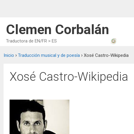
Aller
au
contenu
Clemen Corbalán
Traductora de EN/FR > ES
›
›
Inicio
Traducción musical y de poesía
Xosé Castro-Wikipedia
Xosé Castro-Wikipedia