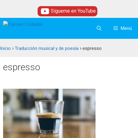
Saltar
Sígueme en YouTube
al
contenido
Menú
›
›
Inicio
Traducción musical y de poesía
espresso
espresso