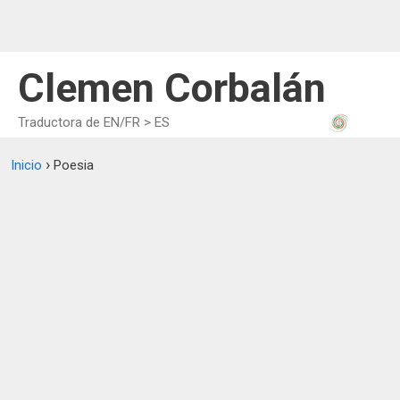
Aller
au
contenu
Clemen Corbalán
Traductora de EN/FR > ES
›
Inicio
Poesia
The MUSIC of POETRY in TRA
25 juin, 2018
par
Clemencia Corbalán Jiménez