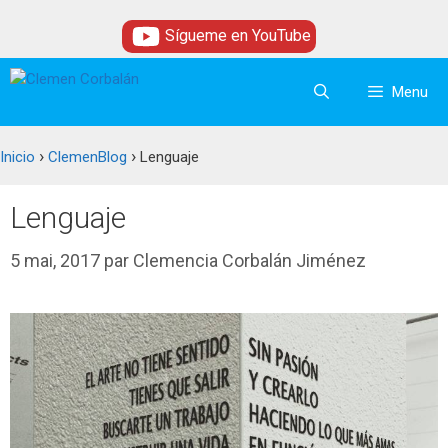
Aller
Sígueme en YouTube
au
contenu
Menu
›
›
Inicio
ClemenBlog
Lenguaje
Lenguaje
5 mai, 2017
par
Clemencia Corbalán Jiménez