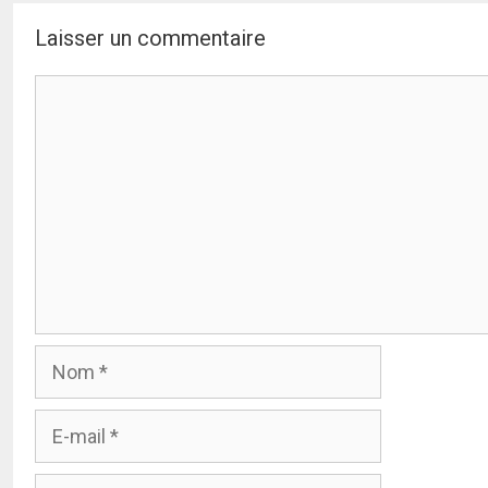
Laisser un commentaire
Commentaire
Nom
E-
mail
Site