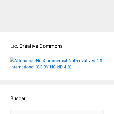
Categorías
Mis cosillas
Lic. Creative Commons
Buscar
Buscar: