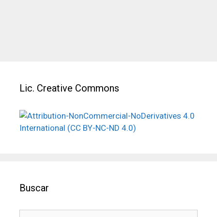
Categorías
Clemencia
,
Poesia
Lic. Creative Commons
Buscar
Buscar: