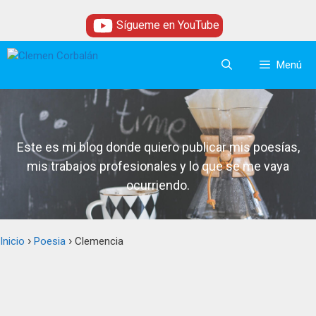
Saltar
Sígueme en YouTube
al
contenido
Menú
Este es mi blog donde quiero publicar mis poesías,
mis trabajos profesionales y lo que se me vaya
ocurriendo.
›
›
Inicio
Poesia
Clemencia