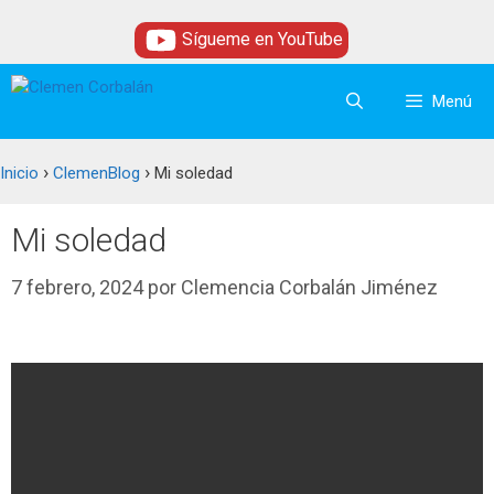
Saltar
Sígueme en YouTube
al
contenido
Menú
›
›
Inicio
ClemenBlog
Mi soledad
Mi soledad
7 febrero, 2024
por
Clemencia Corbalán Jiménez