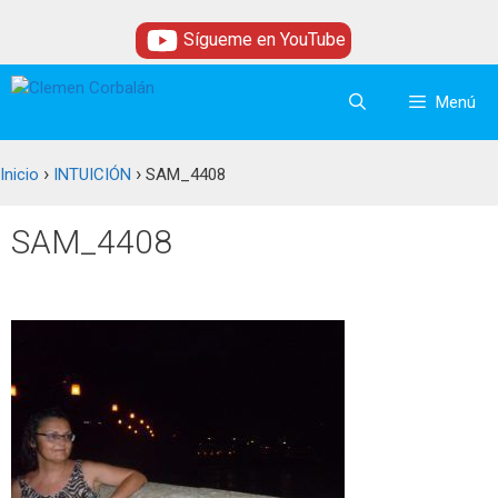
Saltar
Sígueme en YouTube
al
contenido
Menú
›
›
Inicio
INTUICIÓN
SAM_4408
SAM_4408